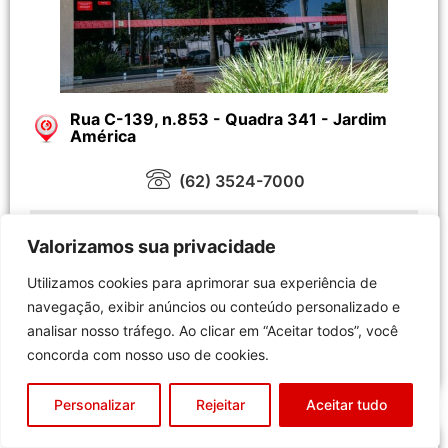
Rua C-139, n.853 - Quadra 341 - Jardim
América
(62) 3524-7000
Horários de atendimento
Valorizamos sua privacidade
Segunda a Sexta das 6h30 às 17h Sábado das
7h às 11h
Utilizamos cookies para aprimorar sua experiência de
navegação, exibir anúncios ou conteúdo personalizado e
Horários de coleta
analisar nosso tráfego. Ao clicar em “Aceitar todos”, você
Segunda a Sexta das 6h30 às 15h Sábado das
7h às 10h
concorda com nosso uso de cookies.
Personalizar
Rejeitar
Aceitar tudo