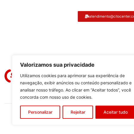
Atendimento ao cliente
atendimento@citocenter.c
Citocenter:
Valorizamos sua privacidade
Utilizamos cookies para aprimorar sua experiência de
navegação, exibir anúncios ou conteúdo personalizado e
analisar nosso tráfego. Ao clicar em “Aceitar todos”, você
concorda com nosso uso de cookies.
Personalizar
Rejeitar
Aceitar tudo
Copyright © 2023
C