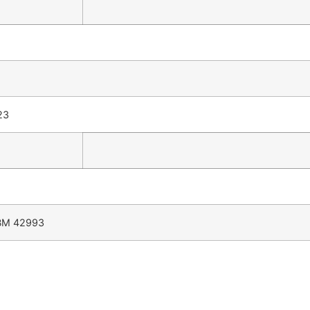
23
RBM 42993