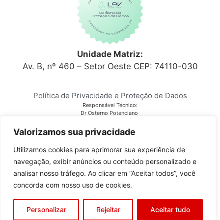
Unidade Matriz:
Av. B, nº 460 – Setor Oeste CEP: 74110-030
Política de Privacidade e Proteção de Dados
Responsável Técnico:
Dr Osterno Potenciano
CRM 6152
Laboratório Citocenter
Valorizamos sua privacidade
CNPJ 03.810.678/0001-28
Utilizamos cookies para aprimorar sua experiência de
navegação, exibir anúncios ou conteúdo personalizado e
Copyright © 2023
Citocenter
. Todos os direitos reservados.
analisar nosso tráfego. Ao clicar em “Aceitar todos”, você
concorda com nosso uso de cookies.
Desenvolvido por
GO!Sites
Personalizar
Rejeitar
Aceitar tudo