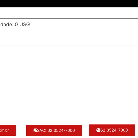
idade: 0 USG
62 3524-7000
SAC: 62 3524-7000
om.br