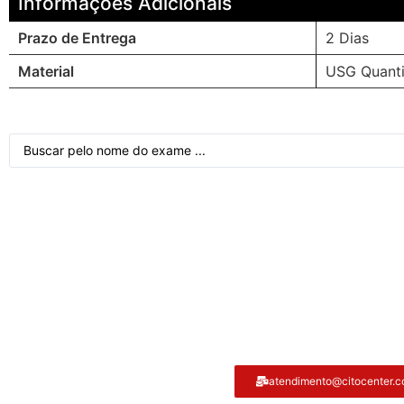
Informações Adicionais
Prazo de Entrega
2 Dias
Material
USG Quant
Atendimento ao cliente
atendimento@citocenter.c
Citocenter: