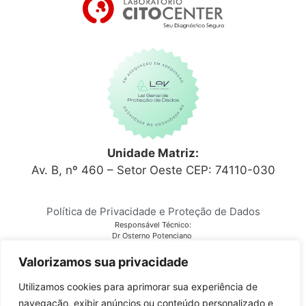
Unidade Matriz:
Av. B, nº 460 – Setor Oeste CEP: 74110-030
Política de Privacidade e Proteção de Dados
Responsável Técnico:
Dr Osterno Potenciano
CRM 6152
Laboratório Citocenter
Valorizamos sua privacidade
CNPJ 03.810.678/0001-28
Utilizamos cookies para aprimorar sua experiência de
navegação, exibir anúncios ou conteúdo personalizado e