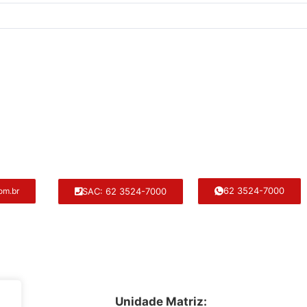
62 3524-7000
SAC: 62 3524-7000
om.br
Unidade Matriz: