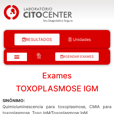
Laboratório Citocenter
RESULTADOS
Unidades
0
AGENDAR EXAMES
Exames
TOXOPLASMOSE IGM
SINÔNIMO:
Quimioluminescencia para toxoplasmose, CMIA para
toxoplasmose, Toxo IgM⁄Toxoplasmose IgM