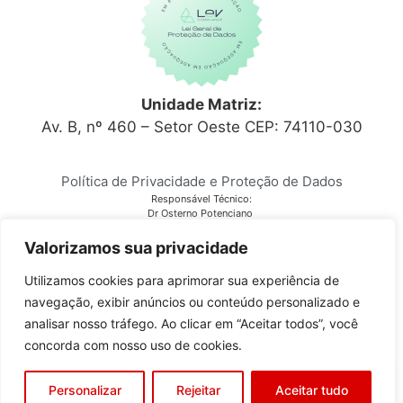
Unidade Matriz:
Av. B, nº 460 – Setor Oeste CEP: 74110-030
Política de Privacidade e Proteção de Dados
Responsável Técnico:
Dr Osterno Potenciano
CRM 6152
Laboratório Citocenter
Valorizamos sua privacidade
CNPJ 03.810.678/0001-28
Utilizamos cookies para aprimorar sua experiência de
navegação, exibir anúncios ou conteúdo personalizado e
Copyright © 2023
Citocenter
. Todos os direitos reservados.
analisar nosso tráfego. Ao clicar em “Aceitar todos”, você
concorda com nosso uso de cookies.
Desenvolvido por
GO!Sites
Personalizar
Rejeitar
Aceitar tudo