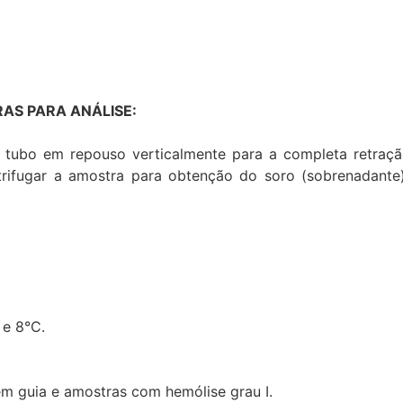
AS PARA ANÁLISE:
 tubo em repouso verticalmente para a completa retraç
ntrifugar a amostra para obtenção do soro (sobrenadante
 e 8°C.
em guia e amostras com hemólise grau I.