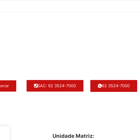
62 3524-7000
SAC: 62 3524-7000
om.br
Unidade Matriz: