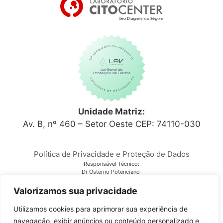
Unidade Matriz:
Av. B, nº 460 – Setor Oeste CEP: 74110-030
Política de Privacidade e Proteção de Dados
Responsável Técnico:
Dr Osterno Potenciano
CRM 6152
Laboratório Citocenter
Valorizamos sua privacidade
CNPJ 03.810.678/0001-28
Utilizamos cookies para aprimorar sua experiência de
navegação, exibir anúncios ou conteúdo personalizado e