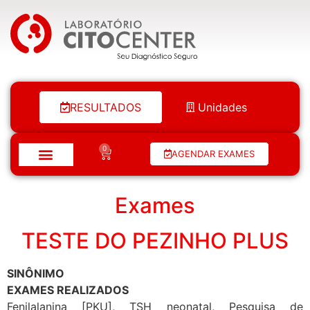
Laboratório Citocenter
RESULTADOS
Unidades
0
AGENDAR EXAMES
Exames
TESTE DO PEZINHO PLUS
SINÔNIMO
EXAMES REALIZADOS
Fenilalanina [PKU], TSH neonatal, Pesquisa de