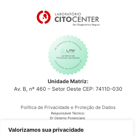
Unidade Matriz:
Av. B, nº 460 – Setor Oeste CEP: 74110-030
Política de Privacidade e Proteção de Dados
Responsável Técnico:
Dr Osterno Potenciano
CRM 6152
Laboratório Citocenter
Valorizamos sua privacidade
CNPJ 03.810.678/0001-28