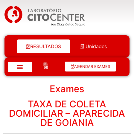
Laboratório Citocenter
RESULTADOS
Unidades
0
AGENDAR EXAMES
Exames
TAXA DE COLETA
DOMICILIAR – APARECIDA
DE GOIANIA