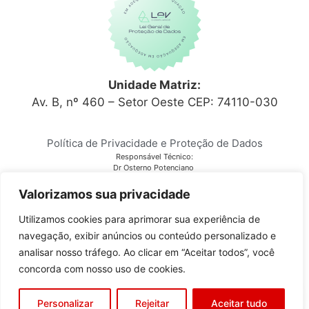
Unidade Matriz:
Av. B, nº 460 – Setor Oeste CEP: 74110-030
Política de Privacidade e Proteção de Dados
Responsável Técnico:
Dr Osterno Potenciano
CRM 6152
Laboratório Citocenter
Valorizamos sua privacidade
CNPJ 03.810.678/0001-28
Utilizamos cookies para aprimorar sua experiência de
navegação, exibir anúncios ou conteúdo personalizado e
Copyright © 2023
Citocenter
. Todos os direitos reservados.
analisar nosso tráfego. Ao clicar em “Aceitar todos”, você
concorda com nosso uso de cookies.
Desenvolvido por
GO!Sites
Personalizar
Rejeitar
Aceitar tudo