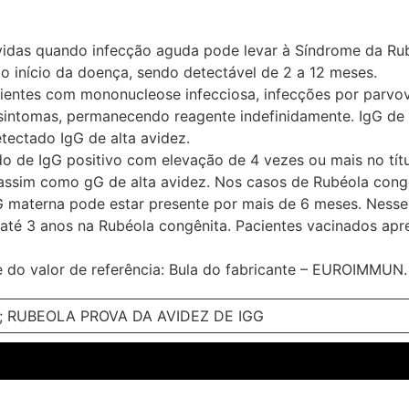
idas quando infecção aguda pode levar à Síndrome da Rub
s o início da doença, sendo detectável de 2 a 12 meses.
entes com mononucleose infecciosa, infecções por parvoví
os sintomas, permanecendo reagente indefinidamente. IgG de
tectado IgG de alta avidez.
uido de IgG positivo com elevação de 4 vezes ou mais no tí
, assim como gG de alta avidez. Nos casos de Rubéola cong
G materna pode estar presente por mais de 6 meses. Nesse
até 3 anos na Rubéola congênita. Pacientes vacinados apr
e do valor de referência: Bula do fabricante – EUROIMMUN.
; RUBEOLA PROVA DA AVIDEZ DE IGG