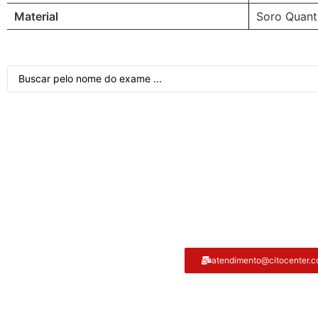
Material
Soro Quant
Atendimento ao cliente
atendimento@citocenter.c
Citocenter: