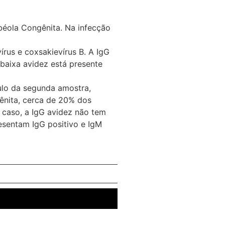
éola Congênita. Na infecção
rus e coxsakievírus B. A IgG
 baixa avidez está presente
tulo da segunda amostra,
ênita, cerca de 20% dos
 caso, a IgG avidez não tem
esentam IgG positivo e IgM