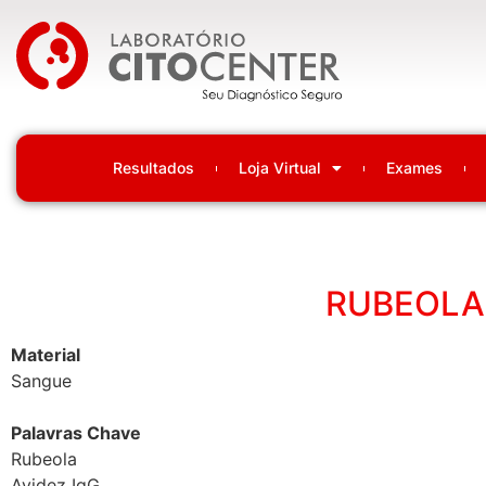
Laboratório Citocenter
Resultados
Loja Virtual
Exames
RUBEOLA 
Material
Sangue
Palavras Chave
Rubeola
Avidez IgG