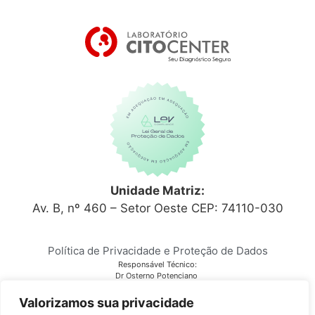
Unidade Matriz:
Av. B, nº 460 – Setor Oeste CEP: 74110-030
Política de Privacidade e Proteção de Dados
Responsável Técnico:
Dr Osterno Potenciano
CRM 6152
Laboratório Citocenter
Valorizamos sua privacidade
CNPJ 03.810.678/0001-28