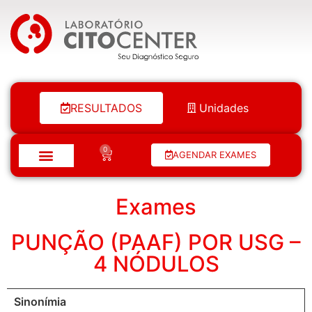
Laboratório Citocenter
RESULTADOS
Unidades
0
AGENDAR EXAMES
Exames
PUNÇÃO (PAAF) POR USG –
4 NÓDULOS
Sinonímia