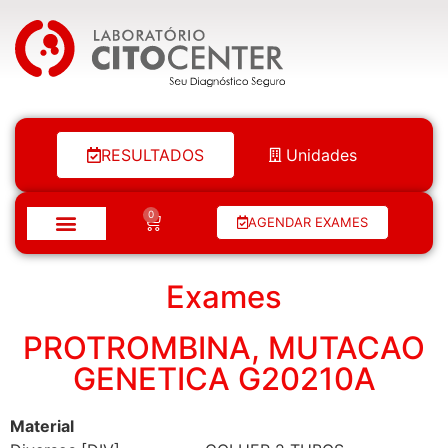
Laboratório Citocenter
RESULTADOS
Unidades
0
AGENDAR EXAMES
Exames
PROTROMBINA, MUTACAO
GENETICA G20210A
Material