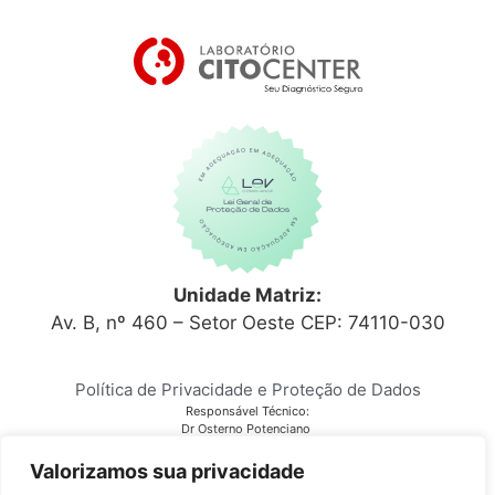
Unidade Matriz:
Av. B, nº 460 – Setor Oeste CEP: 74110-030
Política de Privacidade e Proteção de Dados
Responsável Técnico:
Dr Osterno Potenciano
CRM 6152
Laboratório Citocenter
Valorizamos sua privacidade
CNPJ 03.810.678/0001-28