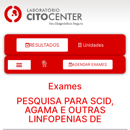
Laboratório Citocenter
RESULTADOS
Unidades
0
AGENDAR EXAMES
Exames
PESQUISA PARA SCID,
AGAMA E OUTRAS
LINFOPENIAS DE