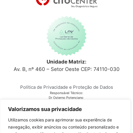
Unidade Matriz:
Av. B, nº 460 – Setor Oeste CEP: 74110-030
Política de Privacidade e Proteção de Dados
Responsável Técnico:
Dr Osterno Potenciano
CRM 6152
Laboratório Citocenter
Valorizamos sua privacidade
CNPJ 03.810.678/0001-28
Utilizamos cookies para aprimorar sua experiência de
navegação, exibir anúncios ou conteúdo personalizado e