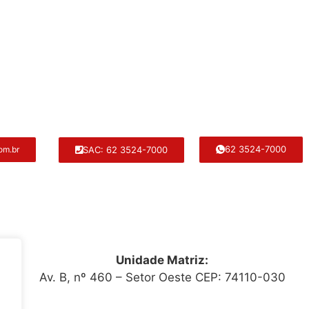
62 3524-7000
SAC: 62 3524-7000
om.br
Unidade Matriz:
Av. B, nº 460 – Setor Oeste CEP: 74110-030