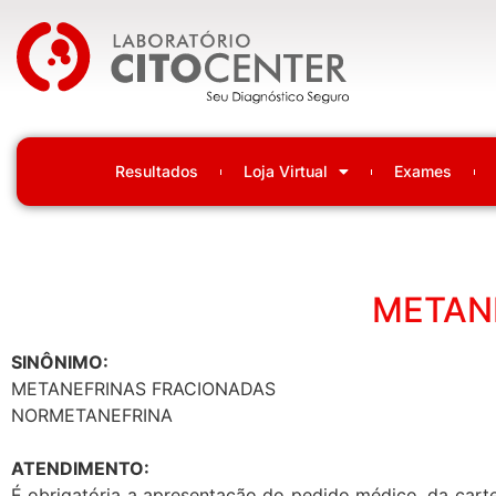
Laboratório Citocenter
Resultados
Loja Virtual
Exames
METAN
SINÔNIMO:
METANEFRINAS FRACIONADAS
NORMETANEFRINA
ATENDIMENTO:
É obrigatória a apresentação do pedido médico, da carte