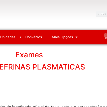
0
Unidades
Convênios
Mais Opções
Exames
EFRINAS PLASMATICAS
ira de identidade oficial do (a) cliente e a apresentação 