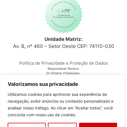
Unidade Matriz:
Av. B, nº 460 – Setor Oeste CEP: 74110-030
Política de Privacidade e Proteção de Dados
Responsável Técnico:
Dr Osterno Potenciano
CRM 6152
Laboratório Citocenter
Valorizamos sua privacidade
CNPJ 03.810.678/0001-28
Utilizamos cookies para aprimorar sua experiência de
navegação, exibir anúncios ou conteúdo personalizado e
Copyright © 2023
Citocenter
. Todos os direitos reservados.
analisar nosso tráfego. Ao clicar em “Aceitar todos”, você
concorda com nosso uso de cookies.
Desenvolvido por
GO!Sites