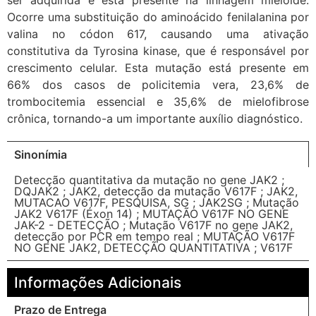
ser adquirida e está presente na linhagem mielóide.
Ocorre uma substituição do aminoácido fenilalanina por
valina no códon 617, causando uma ativação
constitutiva da Tyrosina kinase, que é responsável por
crescimento celular. Esta mutação está presente em
66% dos casos de policitemia vera, 23,6% de
trombocitemia essencial e 35,6% de mielofibrose
crônica, tornando-a um importante auxílio diagnóstico.
Sinonímia
Detecção quantitativa da mutação no gene JAK2 ;
DQJAK2 ; JAK2, detecção da mutação V617F ; JAK2,
MUTACAO V617F, PESQUISA, SG ; JAK2SG ; Mutação
JAK2 V617F (Éxon 14) ; MUTAÇÃO V617F NO GENE
JAK-2 - DETECÇÃO ; Mutação V617F no gene JAK2,
detecção por PCR em tempo real ; MUTAÇÃO V617F
NO GENE JAK2, DETECÇÃO QUANTITATIVA ; V617F
Informações Adicionais
Prazo de Entrega