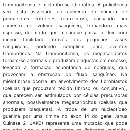
trombocitemia e mielofibrose idiopática. A policitemia
vera está associada ao aumento do número de
precursores eritróides (eritrócitos), causando um
aumento no volume sanguíneo, tornando-o mais
espesso, de modo que o sangue passa a fluir com
menor facilidade através dos pequenos vasos
sanguíneos, podendo complicar para eventos
trombóticos. Na trombocitemia, os megacariócitos
tornam-se anormais e produzem plaquetas em excesso,
levando à formação espontânea de coágulos, que
provocam a obstrução do fluxo sanguíneo. Na
mielofibrose ocorre um envolvimento dos fibroblastos
(células que produzem tecido fibroso ou conjuntivo),
que parecem ser estimulados por células precursoras
anormais, possivelmente megacariócitos (células que
produzem plaquetas). A troca de um nucleotídeo
guanina por uma timina no éxon 14 do gene Janus
Quinase 2 (JAK2) representa uma mutação que pode