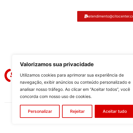
Atendimento ao cliente
atendimento@citocenter.c
Citocenter:
Valorizamos sua privacidade
Utilizamos cookies para aprimorar sua experiência de
navegação, exibir anúncios ou conteúdo personalizado e
analisar nosso tráfego. Ao clicar em “Aceitar todos”, você
concorda com nosso uso de cookies.
Personalizar
Rejeitar
Aceitar tudo
Copyright © 2023
C