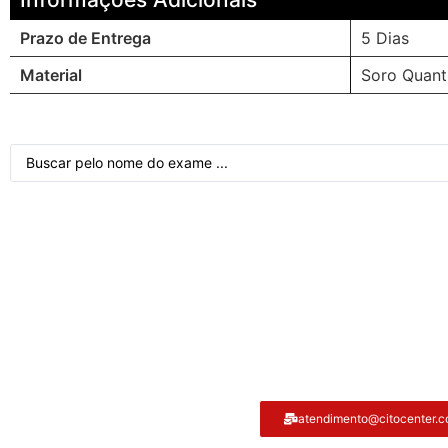
Prazo de Entrega
5 Dias
Material
Soro Quant
Atendimento ao cliente
atendimento@citocenter.c
Citocenter: