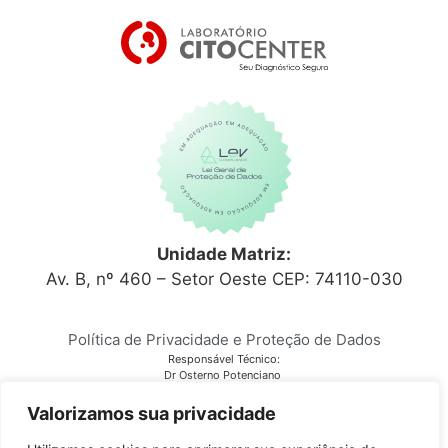
Unidade Matriz:
Av. B, nº 460 – Setor Oeste CEP: 74110-030
Política de Privacidade e Proteção de Dados
Responsável Técnico:
Dr Osterno Potenciano
CRM 6152
Laboratório Citocenter
Valorizamos sua privacidade
CNPJ 03.810.678/0001-28