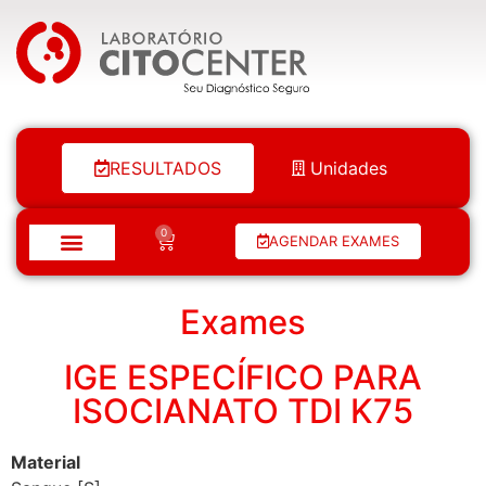
Laboratório Citocenter
RESULTADOS
Unidades
0
AGENDAR EXAMES
Exames
IGE ESPECÍFICO PARA
ISOCIANATO TDI K75
Material