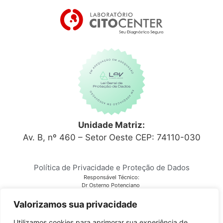
Unidade Matriz:
Av. B, nº 460 – Setor Oeste CEP: 74110-030
Política de Privacidade e Proteção de Dados
Responsável Técnico:
Dr Osterno Potenciano
CRM 6152
Laboratório Citocenter
Valorizamos sua privacidade
CNPJ 03.810.678/0001-28
Utilizamos cookies para aprimorar sua experiência de