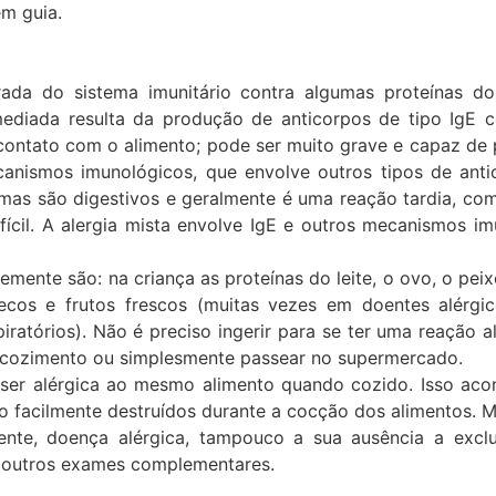
em guia.
rada do sistema imunitário contra algumas proteínas d
ediada resulta da produção de anticorpos de tipo IgE c
contato com o alimento; pode ser muito grave e capaz de
canismos imunológicos, que envolve outros tipos de ant
mas são digestivos e geralmente é uma reação tardia, com
ifícil. A alergia mista envolve IgE e outros mecanismos 
mente são: na criança as proteínas do leite, o ovo, o peixe,
ecos e frutos frescos (muitas vezes em doentes alérgic
atórios). Não é preciso ingerir para se ter uma reação a
e cozimento ou simplesmente passear no supermercado.
ser alérgica ao mesmo alimento quando cozido. Isso aco
são facilmente destruídos durante a cocção dos alimentos. 
ente, doença alérgica, tampouco a sua ausência a exclu
e outros exames complementares.