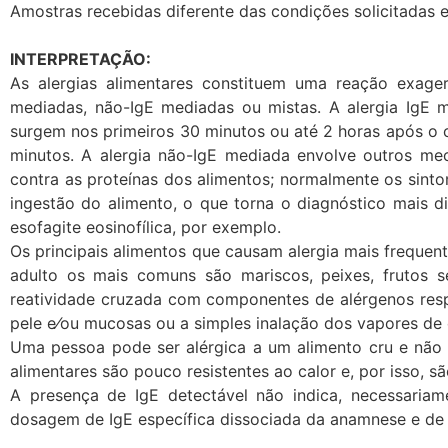
Amostras recebidas diferente das condições solicitadas 
INTERPRETAÇÃO:
As alergias alimentares constituem uma reação exage
mediadas, não-IgE mediadas ou mistas. A alergia IgE m
surgem nos primeiros 30 minutos ou até 2 horas após o 
minutos. A alergia não-IgE mediada envolve outros me
contra as proteínas dos alimentos; normalmente os sinto
ingestão do alimento, o que torna o diagnóstico mais d
esofagite eosinofílica, por exemplo.
Os principais alimentos que causam alergia mais frequente
adulto os mais comuns são mariscos, peixes, frutos s
reatividade cruzada com componentes de alérgenos respir
pele e⁄ou mucosas ou a simples inalação dos vapores d
Uma pessoa pode ser alérgica a um alimento cru e não 
alimentares são pouco resistentes ao calor e, por isso, 
A presença de IgE detectável não indica, necessariam
dosagem de IgE específica dissociada da anamnese e d