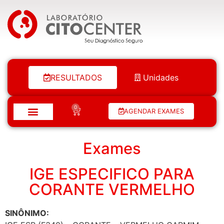
Laboratório Citocenter
RESULTADOS
Unidades
0
AGENDAR EXAMES
Exames
IGE ESPECIFICO PARA
CORANTE VERMELHO
SINÔNIMO: