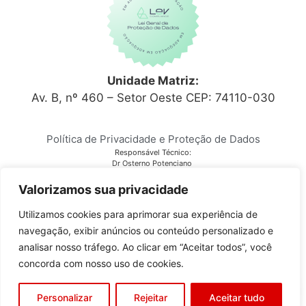
Unidade Matriz:
Av. B, nº 460 – Setor Oeste CEP: 74110-030
Política de Privacidade e Proteção de Dados
Responsável Técnico:
Dr Osterno Potenciano
CRM 6152
Laboratório Citocenter
Valorizamos sua privacidade
CNPJ 03.810.678/0001-28
Utilizamos cookies para aprimorar sua experiência de
navegação, exibir anúncios ou conteúdo personalizado e
Copyright © 2023
Citocenter
. Todos os direitos reservados.
analisar nosso tráfego. Ao clicar em “Aceitar todos”, você
concorda com nosso uso de cookies.
Desenvolvido por
GO!Sites
Personalizar
Rejeitar
Aceitar tudo