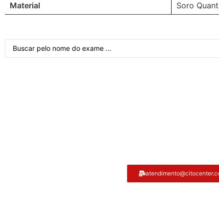
Material
Soro Quant
Atendimento ao cliente
atendimento@citocenter.c
Citocenter: