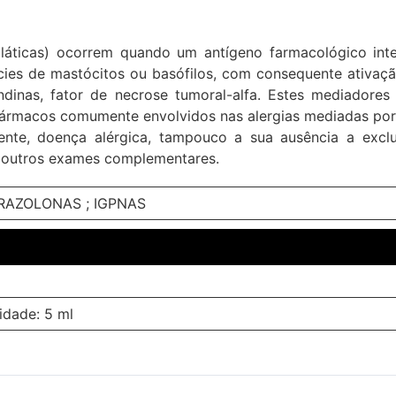
iláticas) ocorrem quando um antígeno farmacológico inte
cies de mastócitos ou basófilos, com consequente ativação
landinas, fator de necrose tumoral-alfa. Estes mediador
fármacos comumente envolvidos nas alergias mediadas por 
ente, doença alérgica, tampouco a sua ausência a exclu
e outros exames complementares.
IRAZOLONAS ; IGPNAS
idade: 5 ml