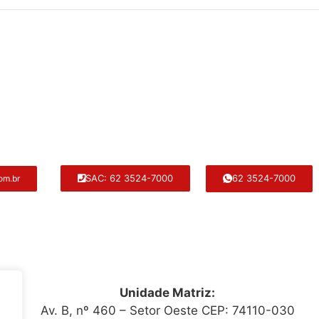
62 3524-7000
SAC: 62 3524-7000
om.br
Unidade Matriz:
Av. B, nº 460 – Setor Oeste CEP: 74110-030