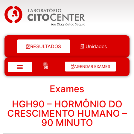
Laboratório Citocenter
RESULTADOS
Unidades
0
AGENDAR EXAMES
Exames
HGH90 – HORMÔNIO DO
CRESCIMENTO HUMANO –
90 MINUTO