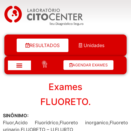
Laboratório Citocenter
RESULTADOS
Unidades
0
AGENDAR EXAMES
Exames
FLUORETO.
SINÔNIMO:
Fluor,Acido Fluoridrico,Fluoreto inorganico,Fluoreto
urinario,FLUORETO – U,FLURTO