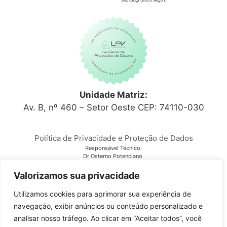
Unidade Matriz:
Av. B, nº 460 – Setor Oeste CEP: 74110-030
Política de Privacidade e Proteção de Dados
Responsável Técnico:
Dr Osterno Potenciano
CRM 6152
Laboratório Citocenter
Valorizamos sua privacidade
CNPJ 03.810.678/0001-28
Utilizamos cookies para aprimorar sua experiência de
navegação, exibir anúncios ou conteúdo personalizado e
Copyright © 2023
Citocenter
. Todos os direitos reservados.
analisar nosso tráfego. Ao clicar em “Aceitar todos”, você