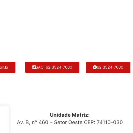
62 3524-7000
SAC: 62 3524-7000
om.br
Unidade Matriz:
Av. B, nº 460 – Setor Oeste CEP: 74110-030