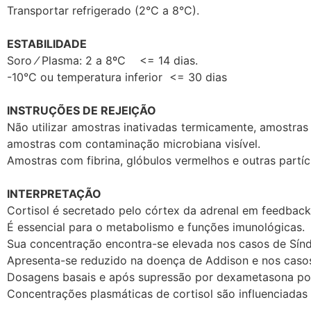
Transportar refrigerado (2°C a 8°C).
ESTABILIDADE
Soro ⁄ Plasma: 2 a 8ºC <= 14 dias.
-10°C ou temperatura inferior <= 30 dias
INSTRUÇÕES DE REJEIÇÃO
Não utilizar amostras inativadas termicamente, amostr
amostras com contaminação microbiana visível.
Amostras com fibrina, glóbulos vermelhos e outras partí
INTERPRETAÇÃO
Cortisol é secretado pelo córtex da adrenal em feedbac
É essencial para o metabolismo e funções imunológicas.
Sua concentração encontra-se elevada nos casos de Sínd
Apresenta-se reduzido na doença de Addison e nos casos
Dosagens basais e após supressão por dexametasona pos
Concentrações plasmáticas de cortisol são influenciadas 