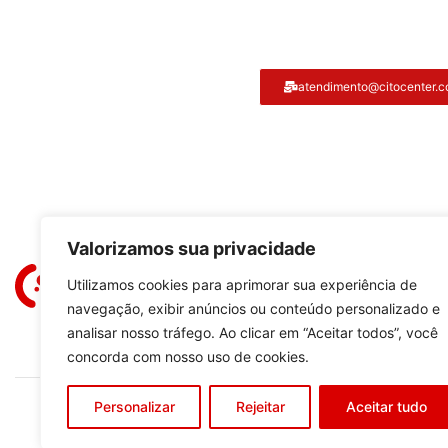
Atendimento ao cliente
atendimento@citocenter.c
Citocenter:
Valorizamos sua privacidade
Utilizamos cookies para aprimorar sua experiência de
navegação, exibir anúncios ou conteúdo personalizado e
analisar nosso tráfego. Ao clicar em “Aceitar todos”, você
concorda com nosso uso de cookies.
Personalizar
Rejeitar
Aceitar tudo
Copyright © 2023
C