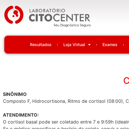
Laboratório Citocenter
Resultados
Loja Virtual
Exames
C
SINÔNIMO
Composto F, Hidrocortisona, Ritmo de cortisol (08:00), 
ATENDIMENTO:
O cortisol basal pode ser coletado entre 7 e 9:59h (ideal
Se o médico especificar o horário da coleta, seguir a ori