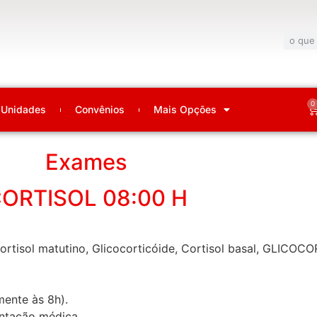
0
Unidades
Convênios
Mais Opções
Exames
ORTISOL 08:00 H
Cortisol matutino, Glicocorticóide, Cortisol basal, GLICOC
mente às 8h).
entação médica.