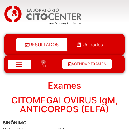
Laboratório Citocenter
RESULTADOS
Unidades
0
AGENDAR EXAMES
Exames
CITOMEGALOVIRUS IgM,
ANTICORPOS (ELFA)
SINÔNIMO