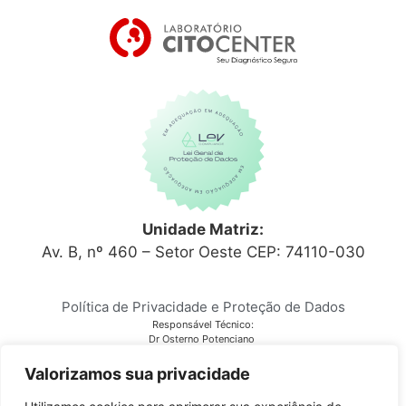
Unidade Matriz:
Av. B, nº 460 – Setor Oeste CEP: 74110-030
Política de Privacidade e Proteção de Dados
Responsável Técnico:
Dr Osterno Potenciano
CRM 6152
Laboratório Citocenter
Valorizamos sua privacidade
CNPJ 03.810.678/0001-28