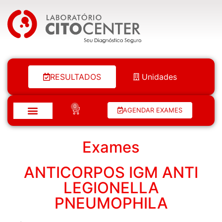
Laboratório Citocenter
RESULTADOS
Unidades
0
AGENDAR EXAMES
Exames
ANTICORPOS IGM ANTI
LEGIONELLA
PNEUMOPHILA