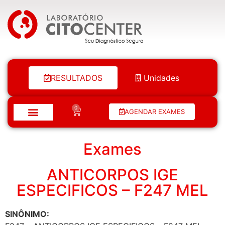
Laboratório Citocenter
RESULTADOS
Unidades
0
AGENDAR EXAMES
Exames
ANTICORPOS IGE
ESPECIFICOS – F247 MEL
SINÔNIMO: