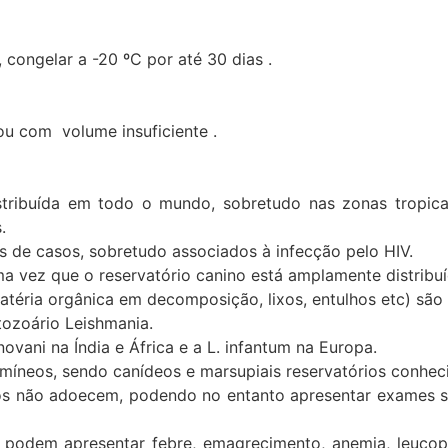
, congelar a -20 ºC por até 30 dias .
ou com volume insuficiente .
ribuída em todo o mundo, sobretudo nas zonas tropicais e
.
 de casos, sobretudo associados à infecção pelo HIV.
ma vez que o reservatório canino está amplamente distribu
matéria orgânica em decomposição, lixos, entulhos etc) são
tozoário Leishmania.
novani na Índia e África e a L. infantum na Europa.
omíneos, sendo canídeos e marsupiais reservatórios conhec
dos não adoecem, podendo no entanto apresentar exames so
 podem apresentar febre, emagrecimento, anemia, leucop