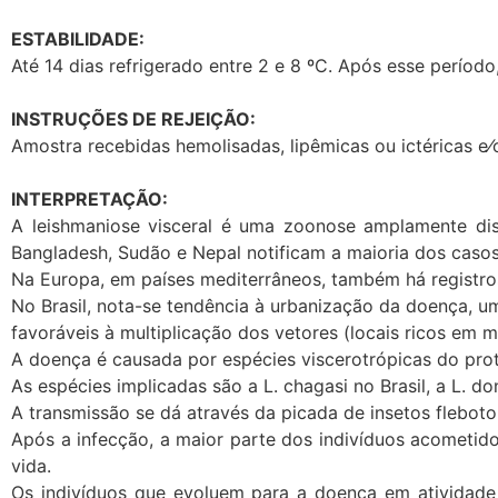
ESTABILIDADE:
Até 14 dias refrigerado entre 2 e 8 ºC. Após esse período
INSTRUÇÕES DE REJEIÇÃO:
Amostra recebidas hemolisadas, lipêmicas ou ictéricas e⁄
INTERPRETAÇÃO:
A leishmaniose visceral é uma zoonose amplamente dist
Bangladesh, Sudão e Nepal notificam a maioria dos casos
Na Europa, em países mediterrâneos, também há registros
No Brasil, nota-se tendência à urbanização da doença, u
favoráveis à multiplicação dos vetores (locais ricos em 
A doença é causada por espécies viscerotrópicas do pro
As espécies implicadas são a L. chagasi no Brasil, a L. do
A transmissão se dá através da picada de insetos flebot
Após a infecção, a maior parte dos indivíduos acometi
vida.
Os indivíduos que evoluem para a doença em atividade