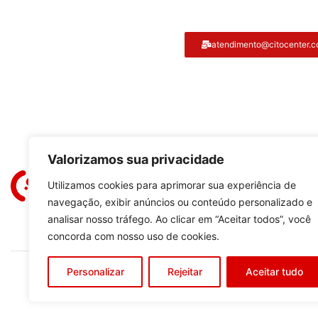
Atendimento ao cliente
atendimento@citocenter.c
Citocenter:
Valorizamos sua privacidade
Utilizamos cookies para aprimorar sua experiência de
navegação, exibir anúncios ou conteúdo personalizado e
analisar nosso tráfego. Ao clicar em “Aceitar todos”, você
concorda com nosso uso de cookies.
Personalizar
Rejeitar
Aceitar tudo
Copyright © 2023
C