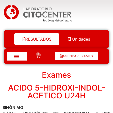
Laboratório Citocenter
RESULTADOS
Unidades
0
AGENDAR EXAMES
Exames
ACIDO 5-HIDROXI-INDOL-
ACETICO U24H
SINÔNIMO