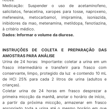
Medicação: Suspender o uso de acetaminofeno,
salicilatos, fenacetina, xaropes para tosse, naproxeno,
mefenesina, metocarbamol, imipramina, isoniazida,
inibidores da mao, metenamina, metildopa, fenotiazina,
à critério médico.
Dados: Informar o volume da diurese.
INSTRUÇÕES DE COLETA E PREPARAÇÃO DAS
AMOSTRAS PARA ANÁLISE
Urina de 24 horas: Importante: coletar a urina em um
frasco intermediário e transferir para frasco com
conservante, limpo, protegido da luz e contendo 10 mL
de HCl 25% para cada 2 litros de urina (adultos e
crianças).
Coletar urina de 24 horas em frasco desprezar a
primeira miccção da manhã, anotar o horário de início,
a partir da próxima miccção, armazenar em frasco
apropriado toda a urina até o mesmo horário em que