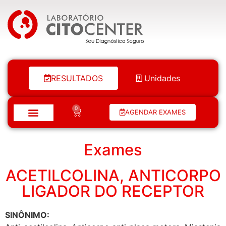
Laboratório Citocenter
RESULTADOS
Unidades
0
AGENDAR EXAMES
Exames
ACETILCOLINA, ANTICORPO
LIGADOR DO RECEPTOR
SINÔNIMO: