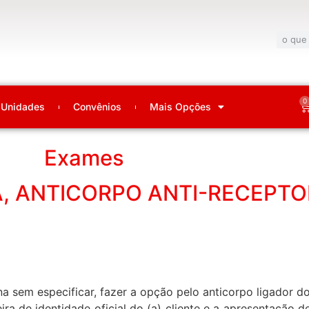
0
Unidades
Convênios
Mais Opções
Exames
A, ANTICORPO ANTI-RECEPTO
ina sem especificar, fazer a opção pelo anticorpo ligador d
ira de identidade oficial do (a) cliente e a apresentação 