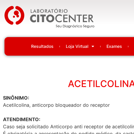
Laboratório Citocenter
Resultados
Loja Virtual
Exames
ACETILCOLIN
SINÔNIMO:
Acetilcolina, anticorpo bloqueador do receptor
ATENDIMENTO:
Caso seja solicitado Anticorpo anti receptor de acetilcol
É obrigatória a apresentação do pedido médico, da carte