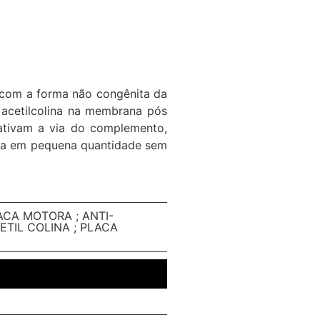
s com a forma não congênita da
acetilcolina na membrana pós
 ativam a via do complemento,
lina em pequena quantidade sem
ACA MOTORA ; ANTI-
TIL COLINA ; PLACA