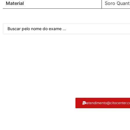
Material
Soro Quant
Atendimento ao cliente
atendimento@citocenter.c
Citocenter: